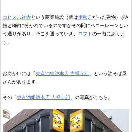
コピス吉祥寺
という商業施設（昔は
伊勢丹
だった建物）がA
館とB館に分かれているのですがその間にペニーレーンとい
う通りがあり、そこを通っていき、
ロフト
の一階にありま
す。
お向かいには「
東京油組総本店 吉祥寺組
」という油そば屋
さんがあります。
その「
東京油組総本店 吉祥寺組
」の写真がこちら。