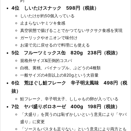
約
4位 しいたけスナック 598円（税抜）
しいたけが約50個入っている
止まらないヤミツキ食感
真空状態で揚げることでかつてないサクサク食感を実現
ガーリックやオニオンで味付け
お湯で元に戻せるので料理にも使える
5位 フルーツミックス缶 820g 238円（税抜）
規格外サイズ&圧倒的コスパ
白桃、黄桃、パイナップル、ぶどうの4種類
一般サイズの4倍以上の820gという大容量
6位 荒ほぐし鮭フレーク 辛子明太風味 498円（税
抜）
鮭フレーク、辛子明太子、ししゃもの卵が入っている
7位 ヤバ盛りボロネーゼ 400g 198円（税抜）
「大盛り」を買うのは恥ずかしいという意見により「ヤバ
盛り」に変更
「ソースもパスタも足りない」という意見により両方とも