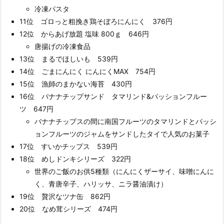
冷凍パスタ
11位 ゴロっと粗挽き鶏そぼろにんにく 376円
12位 からあげ放題 塩味 800ｇ 646円
唐揚げの冷凍食品
13位 まるでほしいも 539円
14位 ごまにんにく にんにくMAX 754円
15位 漁師のまかない海苔 430円
16位 バナナチップサンド タマリンド&パッションフルー
ツ 647円
バナナチップスの間に南国フルーツのタマリンドとパッシ
ョンフルーツのジャムをサンドしたタイで人気のお菓子
17位 すいかチップス 539円
18位 めしドンキシリーズ 322円
世界のご飯のお供5種類（にんにくザーサイ、味噌にんに
く、青唐辛子、ハリッサ、ニラ醤油漬け）
19位 贅沢なツナ缶 862円
20位 なめ茸シリーズ 474円