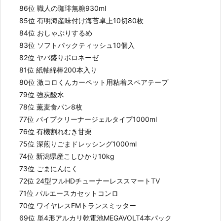
86位 職人の珈琲無糖930ml
85位 有明海産味付け海苔卓上10切80枚
84位 おしゃぶりするめ
83位 ソフトパックティッシュ10個入
82位 ヤバ盛りボロネーゼ
81位 紙軸綿棒200本入り
80位 激コロくんカーペット用粘着スペアテープ
79位 強炭酸水
78位 薫麦食パン8枚
77位 パイプクリーナージェルタイプ1000ml
76位 有機割れむき甘栗
75位 深煎りごまドレッシング1000ml
74位 新潟県産こしひかり10kg
73位 ごまにんにく
72位 24型フルHDチューナーレススマートTV
71位 パルエースカセットコンロ
70位 ワイヤレスFMトランスミッター
69位 単4形アルカリ乾電池MEGAVOLT4本パック