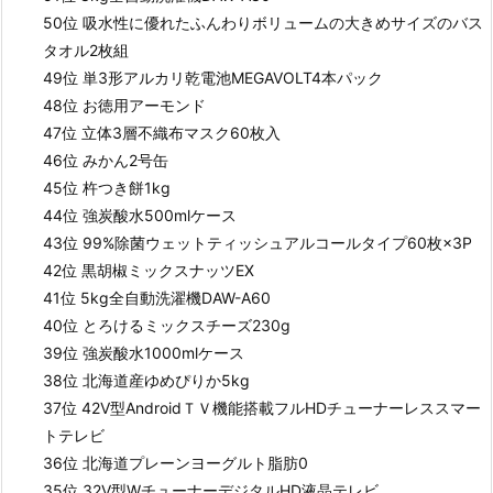
50位 吸水性に優れたふんわりボリュームの大きめサイズのバス
タオル2枚組
49位 単3形アルカリ乾電池MEGAVOLT4本パック
48位 お徳用アーモンド
47位 立体3層不織布マスク60枚入
46位 みかん2号缶
45位 杵つき餅1kg
44位 強炭酸水500mlケース
43位 99%除菌ウェットティッシュアルコールタイプ60枚×3P
42位 黒胡椒ミックスナッツEX
41位 5kg全自動洗濯機DAW-A60
40位 とろけるミックスチーズ230g
39位 強炭酸水1000mlケース
38位 北海道産ゆめぴりか5kg
37位 42V型AndroidＴＶ機能搭載フルHDチューナーレススマー
トテレビ
36位 北海道プレーンヨーグルト脂肪0
35位 32V型WチューナーデジタルHD液晶テレビ