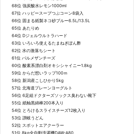
68位 強炭酸水レモン1000ml
67位 ハッピースープつぶコーン8袋入
66位 固まる紙製ネコ砂ブルー6.5L/13.5L
65位 あたりめ
64位 Dジェルウルトラハード
63位 いろいろ使えるたまねぎぽん酢
62位 水の激落ちシート
61位 パルメザンチーズ
60位 酸素系漂白剤オキシシャイニー1.8kg
59位 からだ想いラップ100ｍ
58位 新潟産こしひかり5kg
57位 北海道プレーンヨーグルト
56位 6足組ドクターズソックス臭わない靴下
55位 紙軸黒綿棒200本入り
54位 とろけるスライスチーズ12枚入り
53位 讃岐うどん
52位 スポットエアクーラー
51位 8kg全自動洗濯機DAW-A80