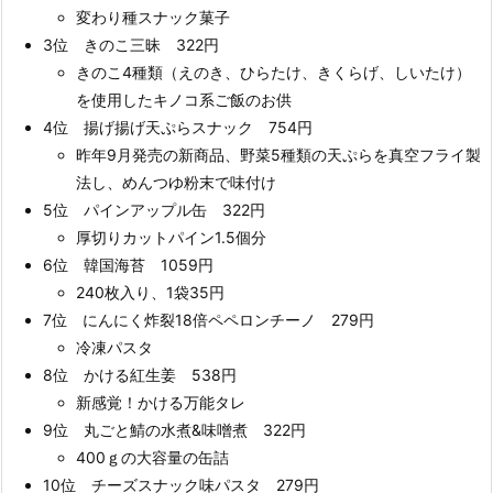
変わり種スナック菓子
3位 きのこ三昧 322円
きのこ4種類（えのき、ひらたけ、きくらげ、しいたけ）
を使用したキノコ系ご飯のお供
4位 揚げ揚げ天ぷらスナック 754円
昨年9月発売の新商品、野菜5種類の天ぷらを真空フライ製
法し、めんつゆ粉末で味付け
5位 パインアップル缶 322円
厚切りカットパイン1.5個分
6位 韓国海苔 1059円
240枚入り、1袋35円
7位 にんにく炸裂18倍ペペロンチーノ 279円
冷凍パスタ
8位 かける紅生姜 538円
新感覚！かける万能タレ
9位 丸ごと鯖の水煮&味噌煮 322円
400ｇの大容量の缶詰
10位 チーズスナック味パスタ 279円