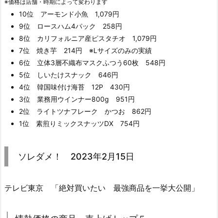
※価格は店舗・時期によって変わります
10位 アーモンド小魚 1,079円
9位 ロースハム4パック 258円
8位 カリフォルニア産ピスタチオ 1,079円
7位 焼き芋 214円 ※Lサイズのみの実績
6位 立体3層不織布マスクふつう60枚 548円
5位 しいたけスナック 646円
4位 韓国味付け海苔 12P 430円
3位 業務用ウインナー800g 951円
2位 ライトツナフレーク かつお 862円
1位 素煎りミックスナッツDX 754円
ソレダメ！ 2023年2月15日
テレビ東京 「絶対買いたい 最強商品を一挙大公開」