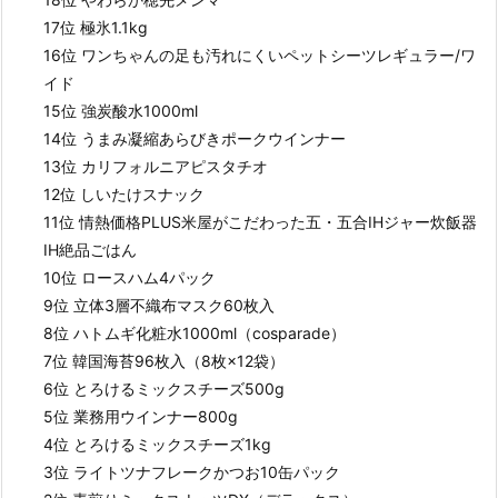
17位 極氷1.1kg
16位 ワンちゃんの足も汚れにくいペットシーツレギュラー/ワ
イド
15位 強炭酸水1000ml
14位 うまみ凝縮あらびきポークウインナー
13位 カリフォルニアピスタチオ
12位 しいたけスナック
11位 情熱価格PLUS米屋がこだわった五・五合IHジャー炊飯器
IH絶品ごはん
10位 ロースハム4パック
9位 立体3層不織布マスク60枚入
8位 ハトムギ化粧水1000ml（cosparade）
7位 韓国海苔96枚入（8枚×12袋）
6位 とろけるミックスチーズ500g
5位 業務用ウインナー800g
4位 とろけるミックスチーズ1kg
3位 ライトツナフレークかつお10缶パック