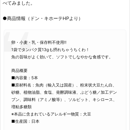
べてみました。
●商品情報（ドン・キホーテHPより）
卵・小麦・乳・保存料不使用!!
1袋でタンパク質13gも摂れちゃうちくわ！
魚の旨味がよく効いて、ソフトでしなやかな食感です。
商品概要
■内容量：5本
■原材料名：魚肉（輸入又は国産）、粉末状大豆たん白、
砂糖、植物油脂、食塩、発酵調味液、ぶどう糖／加工デン
プン、調味料（アミノ酸等）、ソルビット、キシロース、
増粘多糖類
※本品に含まれているアレルギー物質：大豆
■生産国：日本