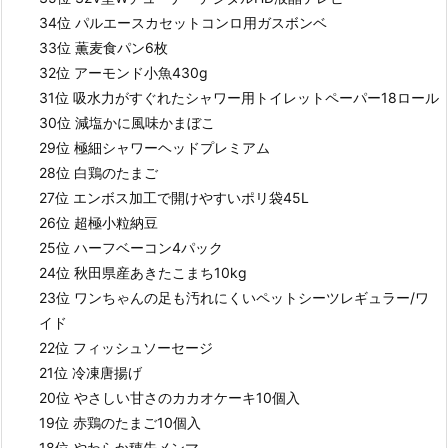
34位 パルエースカセットコンロ用ガスボンベ
33位 薫麦食パン6枚
32位 アーモンド小魚430g
31位 吸水力がすぐれたシャワー用トイレットペーパー18ロール
30位 減塩かに風味かまぼこ
29位 極細シャワーヘッドプレミアム
28位 白鶏のたまご
27位 エンボス加工で開けやすいポリ袋45L
26位 超極小粒納豆
25位 ハーフベーコン4パック
24位 秋田県産あきたこまち10kg
23位 ワンちゃんの足も汚れにくいペットシーツレギュラー/ワ
イド
22位 フィッシュソーセージ
21位 冷凍唐揚げ
20位 やさしい甘さのカカオケーキ10個入
19位 赤鶏のたまご10個入
18位 やわらか穂先メンマ