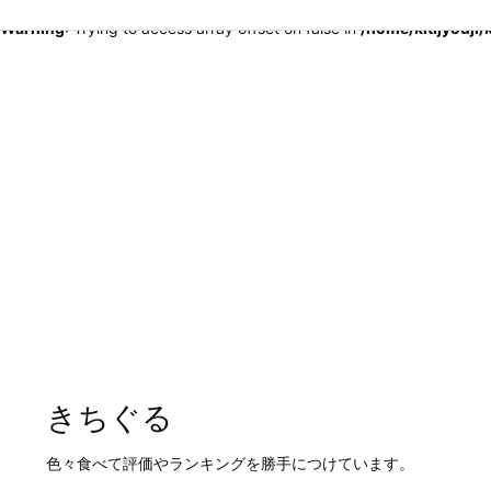
Warning
: Trying to access array offset on false in
/home/kitijyouji
きちぐる
色々食べて評価やランキングを勝手につけています。