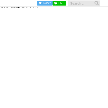
Twitter
LINE
/json-ld.php
on line
114