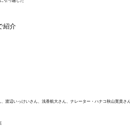
に引っ越した
)で紹介
ん、渡辺いっけいさん、浅香航大さん、ナレーター・ハナコ秋山寛貴さ
店