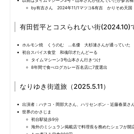
以前はタイムマシーン3号・山本さんが住んでいたが参宮橋
by有吉さん 2024年11/1マツコ&有吉 かりそめ天国
有田哲平とコスられない街(2024.10
ホルモン焼 くうのむ …名優 大杉漣さんが通っていた
初台スパイス食堂 和魂印才たんどーる
タイムマシーン3号山本さん行きつけ
8年間で食べログカレー百名店に7度選出
なりゆき街道旅（2025.5.11）
出演者：ハナコ・岡部大さん、ハリセンボン・近藤春菜さ
世界のかさじま
初台駅徒歩9分
海外のミシュラン掲載店で料理長を務めたシェフが開