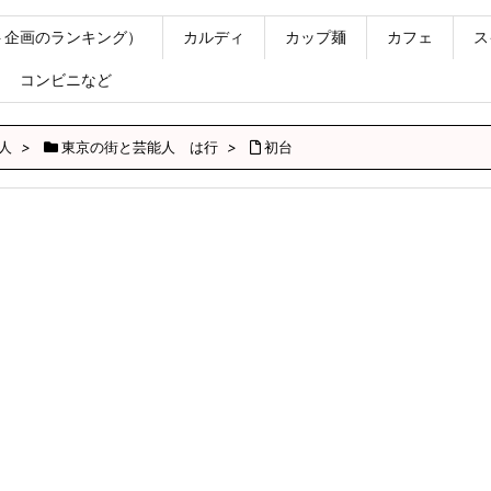
ト企画のランキング）
カルディ
カップ麺
カフェ
ス
コンビニなど
人
>
東京の街と芸能人 は行
>
初台