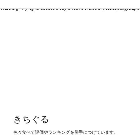
Warning
: Trying to access array offset on false in
/home/kitijyouji
きちぐる
色々食べて評価やランキングを勝手につけています。