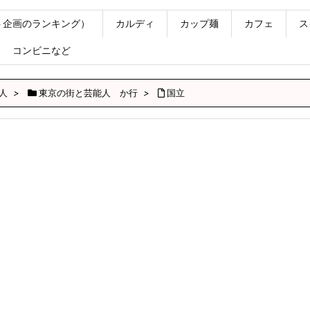
ト企画のランキング）
カルディ
カップ麺
カフェ
ス
コンビニなど
人
>
東京の街と芸能人 か行
>
国立