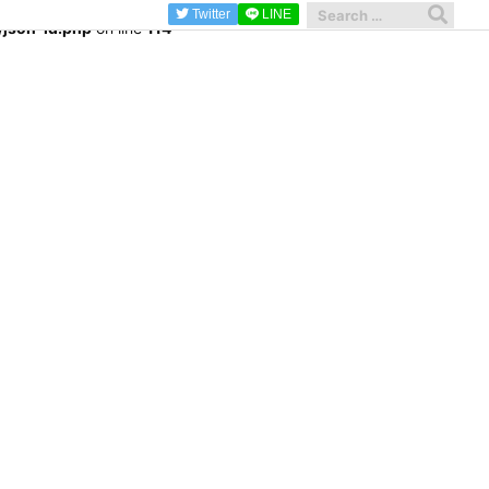
Twitter
LINE
/json-ld.php
on line
114