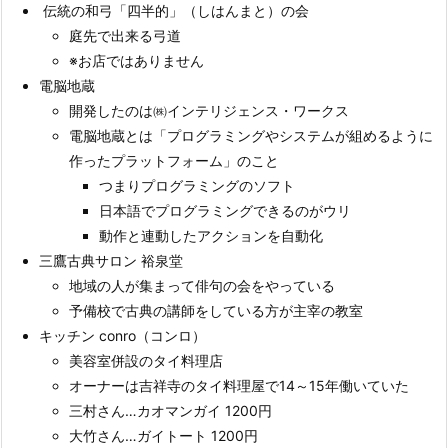
伝統の和弓「四半的」（しはんまと）の会
庭先で出来る弓道
※お店ではありません
電脳地蔵
開発したのは㈱インテリジェンス・ワークス
電脳地蔵とは「プログラミングやシステムが組めるように
作ったプラットフォーム」のこと
つまりプログラミングのソフト
日本語でプログラミングできるのがウリ
動作と連動したアクションを自動化
三鷹古典サロン 裕泉堂
地域の人が集まって俳句の会をやっている
予備校で古典の講師をしている方が主宰の教室
キッチン conro（コンロ）
美容室併設のタイ料理店
オーナーは吉祥寺のタイ料理屋で14～15年働いていた
三村さん…カオマンガイ 1200円
大竹さん…ガイトート 1200円