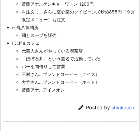
斎藤アナ…ゲンキョ・ワーン 1200円
を注文し、さらに空心菜のソイビーンズ炒め858円（９月
限定メニュー）も注文
㈲丸八製麺所
麺とスープを販売
ほぼ’ｓカフェ
元芸人さんがやっている喫茶店
「ほぼ石井」という芸名で活動していた
バーを間借りして営業
三村さん…ブレンドコーヒー（アイス）
大竹さん…ブレンドコーヒー（ホット）
斎藤アナ…アイスオレ
Posted by
shinkeach