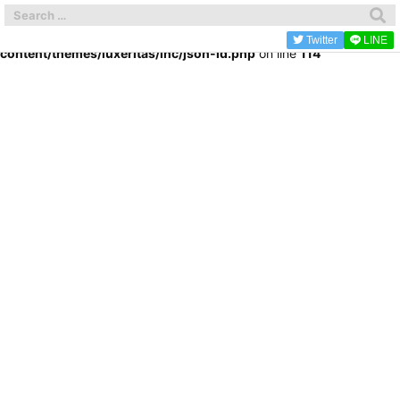
Warning
: Trying to access array offset on false in
/home/kitijyouji/kichi-gourmet.com/public_html/wp-
Twitter
LINE
content/themes/luxeritas/inc/json-ld.php
on line
114