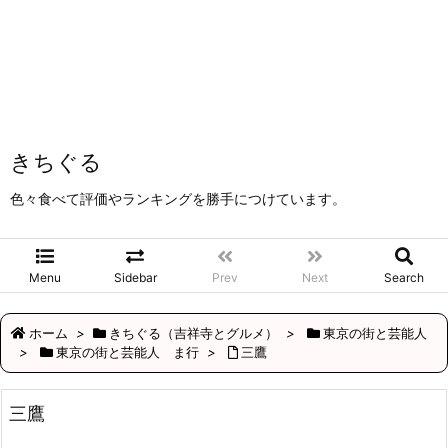
きちぐる
色々食べて評価やランキングを勝手につけています。
Menu
Sidebar
Prev
Next
Search
ホーム
>
きちぐる（吉祥寺とグルメ）
>
東京の街と芸能人
>
東京の街と芸能人 ま行
>
三鷹
三鷹