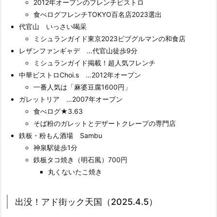
2012年オープンのフレンチビストロ
食べログフレンチTOKYO百名店2023選出
代官山 いっさい喝采
ミシュランガイド東京2023ビブグルマンの和食店
レザンファンギャデ …代官山徒歩9分
ミシュランガイド掲載！超人気フレンチ
中華ビストロChoi.s …2012年オープン
一番人気は「麻婆豆腐1600円」
ガレットリア …2007年オープン
食べログ★3.63
そば粉のガレットとデザートクレープの専門店
鉄板・粉もん酒場 Sambu
神泉駅徒歩1分
鉄板タコ焼き（明石風）700円
丸くないたこ焼き
出没！アド街ック天国（2025.4.5）