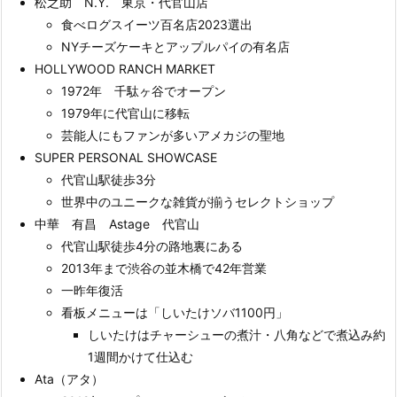
松之助 N.Y. 東京・代官山店
食べログスイーツ百名店2023選出
NYチーズケーキとアップルパイの有名店
HOLLYWOOD RANCH MARKET
1972年 千駄ヶ谷でオープン
1979年に代官山に移転
芸能人にもファンが多いアメカジの聖地
SUPER PERSONAL SHOWCASE
代官山駅徒歩3分
世界中のユニークな雑貨が揃うセレクトショップ
中華 有昌 Astage 代官山
代官山駅徒歩4分の路地裏にある
2013年まで渋谷の並木橋で42年営業
一昨年復活
看板メニューは「しいたけソバ1100円」
しいたけはチャーシューの煮汁・八角などで煮込み約
1週間かけて仕込む
Ata（アタ）