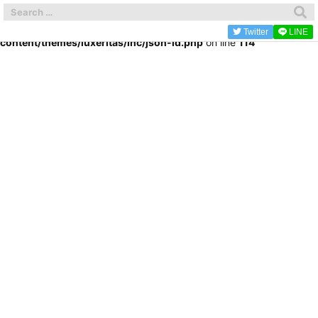
Warning
: Trying to access array offset on false in
/home/kitijyouji/kichi-gourmet.com/public_html/wp-
Twitter
LINE
content/themes/luxeritas/inc/json-ld.php
on line
114