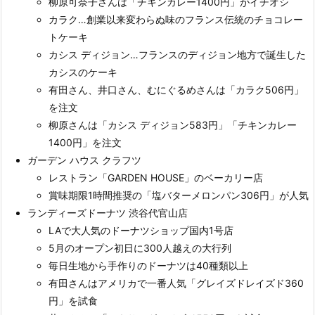
柳原可奈子さんは「チキンカレー1400円」がイチオシ
カラク…創業以来変わらぬ味のフランス伝統のチョコレー
トケーキ
カシス ディジョン…フランスのディジョン地方で誕生した
カシスのケーキ
有田さん、井口さん、むにぐるめさんは「カラク506円」
を注文
柳原さんは「カシス ディジョン583円」「チキンカレー
1400円」を注文
ガーデン ハウス クラフツ
レストラン「GARDEN HOUSE」のベーカリー店
賞味期限1時間推奨の「塩バターメロンパン306円」が人気
ランディーズドーナツ 渋谷代官山店
LAで大人気のドーナツショップ国内1号店
5月のオープン初日に300人越えの大行列
毎日生地から手作りのドーナツは40種類以上
有田さんはアメリカで一番人気「グレイズドレイズド360
円」を試食