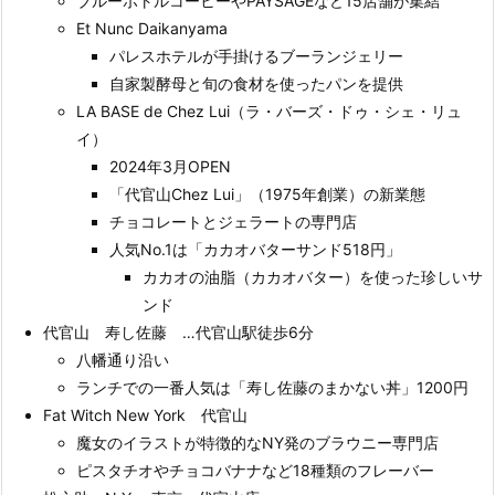
ブルーボトルコーヒーやPAYSAGEなど15店舗が集結
Et Nunc Daikanyama
パレスホテルが手掛けるブーランジェリー
自家製酵母と旬の食材を使ったパンを提供
LA BASE de Chez Lui（ラ・バーズ・ドゥ・シェ・リュ
イ）
2024年3月OPEN
「代官山Chez Lui」（1975年創業）の新業態
チョコレートとジェラートの専門店
人気No.1は「カカオバターサンド518円」
カカオの油脂（カカオバター）を使った珍しいサ
ンド
代官山 寿し佐藤 …代官山駅徒歩6分
八幡通り沿い
ランチでの一番人気は「寿し佐藤のまかない丼」1200円
Fat Witch New York 代官山
魔女のイラストが特徴的なNY発のブラウニー専門店
ピスタチオやチョコバナナなど18種類のフレーバー