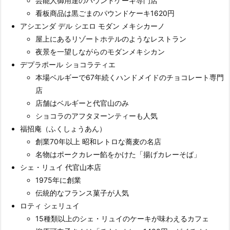
芸能人御用達のパウンドケーキ専門店
看板商品は黒ごまのパウンドケーキ1620円
アシエンダ デル シエロ モダン メキシカーノ
屋上にあるリゾートホテルのようなレストラン
夜景を一望しながらのモダンメキシカン
デプラポール ショコラティエ
本場ベルギーで67年続くハンドメイドのチョコレート専門
店
店舗はベルギーと代官山のみ
ショコラのアフタヌーンティーも人気
福招庵（ふくしょうあん）
創業70年以上 昭和レトロな蕎麦の名店
名物はポークカレー餡をかけた「揚げカレーそば」
シェ・リュイ 代官山本店
1975年に創業
伝統的なフランス菓子が人気
ロティ シェリュイ
15種類以上のシェ・リュイのケーキが味わえるカフェ