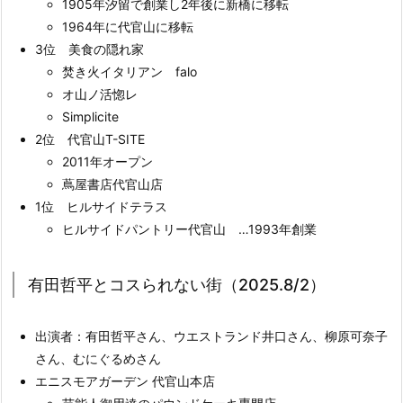
1905年汐留で創業し2年後に新橋に移転
1964年に代官山に移転
3位 美食の隠れ家
焚き火イタリアン falo
オ山ノ活惚レ
Simplicite
2位 代官山T-SITE
2011年オープン
蔦屋書店代官山店
1位 ヒルサイドテラス
ヒルサイドパントリー代官山 …1993年創業
有田哲平とコスられない街（2025.8/2）
出演者：有田哲平さん、ウエストランド井口さん、柳原可奈子
さん、むにぐるめさん
エニスモアガーデン 代官山本店