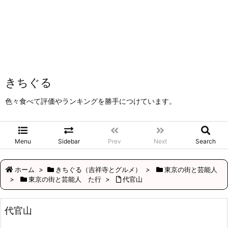
きちぐる
色々食べて評価やランキングを勝手につけています。
Menu
Sidebar
Prev
Next
Search
ホーム
>
きちぐる（吉祥寺とグルメ）
>
東京の街と芸能人
>
東京の街と芸能人 た行
>
代官山
代官山