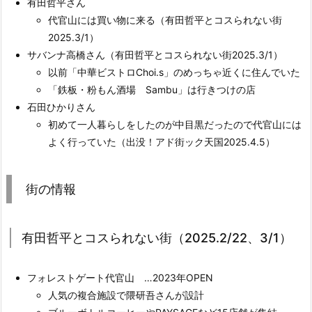
有田哲平さん
代官山には買い物に来る（有田哲平とコスられない街
2025.3/1）
サバンナ高橋さん（有田哲平とコスられない街2025.3/1）
以前「中華ビストロChoi.s」のめっちゃ近くに住んでいた
「鉄板・粉もん酒場 Sambu」は行きつけの店
石田ひかりさん
初めて一人暮らしをしたのが中目黒だったので代官山には
よく行っていた（出没！アド街ック天国2025.4.5）
街の情報
有田哲平とコスられない街（2025.2/22、3/1）
フォレストゲート代官山 …2023年OPEN
人気の複合施設で隈研吾さんが設計