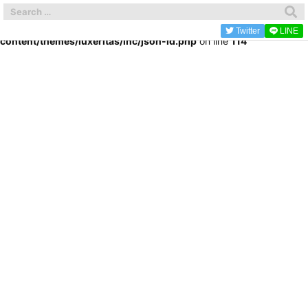
Warning
: Trying to access array offset on false in
/home/kitijyouji/kichi-gourmet.com/public_html/wp-
Twitter
LINE
content/themes/luxeritas/inc/json-ld.php
on line
114