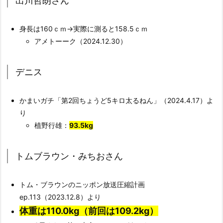
出川哲朗さん
身長は160ｃｍ→実際に測ると158.5ｃｍ
アメトーーク（2024.12.30）
デニス
かまいガチ「第2回ちょうど5キロ太るねん」（2024.4.17）よ
り
植野行雄：
93.5kg
トムブラウン・みちおさん
トム・ブラウンのニッポン放送圧縮計画
ep.113（2023.12.8）より
体重は110.0
kg（前回は109.2kg）