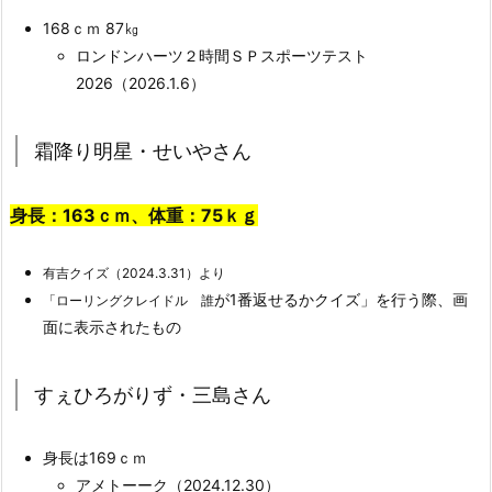
168ｃｍ 87㎏
ロンドンハーツ２時間ＳＰスポーツテスト
2026（2026.1.6）
霜降り明星・せいやさん
身長：163ｃｍ、体重：75ｋｇ
有吉クイズ（2024.3.31）より
が1番返せるかクイズ」を行う際、画
「ローリングクレイドル 誰
面に表示されたもの
すぇひろがりず・三島さん
身長は169ｃｍ
アメトーーク（2024.12.30）