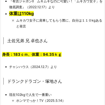
『有吉ジャポンⅡ ムキムキなのに可愛い！「ムキカワ女子」を
徹底調査』（2022.12.17）より
体重は110kg
ムキカワ女子に肩車してもらう際に、自分は１１０kgある
と発言
土佐兄弟 兄 卓也さん
身長：183ｃｍ、体重：94.35ｋｇ
チャンハウス（2024.12.7）より
ドランクドラゴン・塚地さん
現在102kgで人生で一番重い
ホンマでっか！TV（2025.5.14）