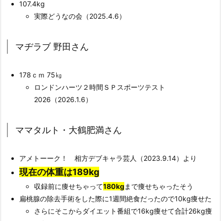
107.4kg
実際どうなの会（2025.4.6）
マヂラブ 野田さん
178ｃｍ 75㎏
ロンドンハーツ２時間ＳＰスポーツテスト
2026（2026.1.6）
ママタルト・大鶴肥満さん
アメトーーク！ 相方デブキャラ芸人（2023.9.14）より
現在の体重は189kg
収録前に痩せちゃって
180kg
まで痩せちゃったそう
扁桃腺の除去手術をした際に1週間絶食だったので10kg痩せた
さらにそこからダイエット番組で16kg痩せて合計26kg痩