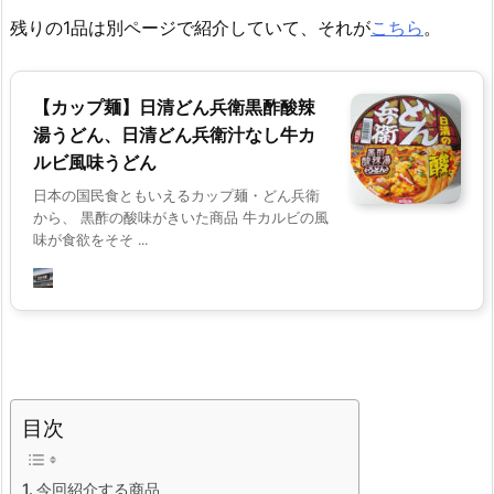
残りの1品は別ページで紹介していて、それが
こちら
。
【カップ麺】日清どん兵衛黒酢酸辣
湯うどん、日清どん兵衛汁なし牛カ
ルビ風味うどん
日本の国民食ともいえるカップ麺・どん兵衛
から、 黒酢の酸味がきいた商品 牛カルビの風
味が食欲をそそ ...
目次
今回紹介する商品