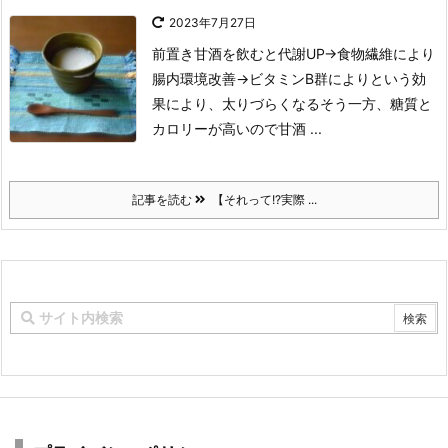
2023年7月27日
前置き甘酒を飲むと代謝UP
→食物繊維により
腸内環境改善
→ビタミンB群により
という効
果により、太りづらくなるそう
一方、糖質と
カロリーが高いので甘酒 ...
記事を読む
【それって!?実際 ...