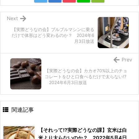
Next
【実際どうなの会】ブルブルマシンに乗る
だけで体形はどう変わるのか？ 2024年6
月3日放送
Prev
【実際どうなの会】カカオ70%以上のチョ
コレートをひと口食べるだけで太らない!?
2024年6月3日放送
関連記事
【それって!?実際どうなの課】玄米は白
米より太らないのか？ 2022年5月4日