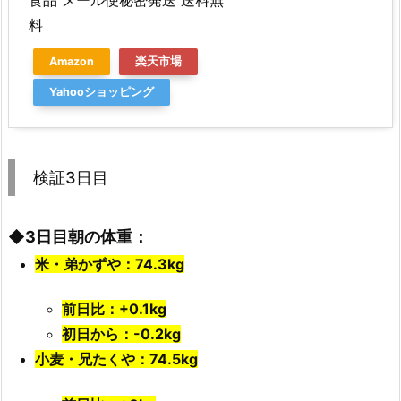
料
Amazon
楽天市場
Yahooショッピング
検証3日目
◆3日目朝の体重：
米・弟かずや：74.3kg
前日比：+0.1k
g
初日から：-0.2kg
小麦・兄たくや：74.5kg