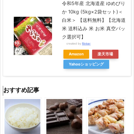
令和5年産 北海道産 ゆめぴり
か 10kg (5kg×2袋セット)＜
白米＞ 【送料無料】【北海道
米 送料込み 米 お米 真空パッ
ク選択可】
created by
Rinker
Amazon
楽天市場
Yahooショッピング
おすすめ記事