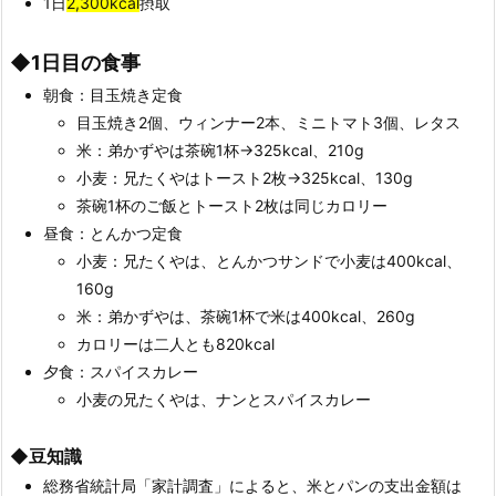
1日
2,
300kcal
摂取
◆1日目の食事
朝食：目玉焼き定食
目玉焼き2個、ウィンナー2本、ミニトマト3個、レタス
米：弟かずやは茶碗1杯→325kcal、210g
小麦：兄たくやはトースト2枚→325kcal、130g
茶碗1杯のご飯とトースト2枚は同じカロリー
昼食：とんかつ定食
小麦：兄たくやは、とんかつサンドで小麦は400kcal、
160g
米：弟かずやは、茶碗1杯で米は400kcal、260g
カロリーは二人とも820kcal
夕食：スパイスカレー
小麦の兄たくやは、ナンとスパイスカレー
◆豆知識
総務省統計局「家計調査」によると、米とパンの支出金額は