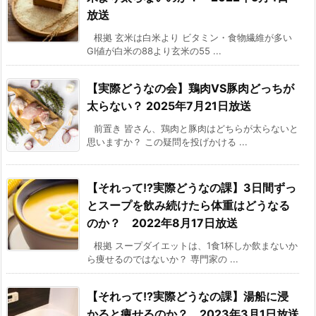
放送
根拠 玄米は白米より ビタミン・食物繊維が多い
GI値が白米の88より玄米の55 ...
【実際どうなの会】鶏肉VS豚肉どっちが
太らない？ 2025年7月21日放送
前置き 皆さん、鶏肉と豚肉はどちらが太らないと
思いますか？ この疑問を投げかける ...
【それって!?実際どうなの課】3日間ずっ
とスープを飲み続けたら体重はどうなる
のか？ 2022年8月17日放送
根拠 スープダイエットは、1食1杯しか飲まないか
ら痩せるのではないか？ 専門家の ...
【それって!?実際どうなの課】湯船に浸
かると痩せるのか？ 2023年3月1日放送