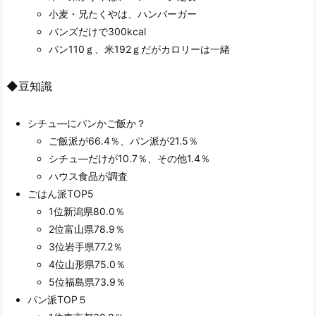
小麦・兄たくやは、ハンバーガー
バンズだけで300kcal
パン110ｇ、米192ｇだがカロリーは一緒
◆豆知識
シチュ―にパンかご飯か？
ご飯派が66.4％、パン派が21.5％
シチュ―だけが10.7％、その他1.4％
ハウス食品が調査
ごはん派TOP5
1位新潟県80.0％
2位富山県78.9％
3位岩手県77.2％
4位山形県75.0％
5位福島県73.9％
パン派TOP５