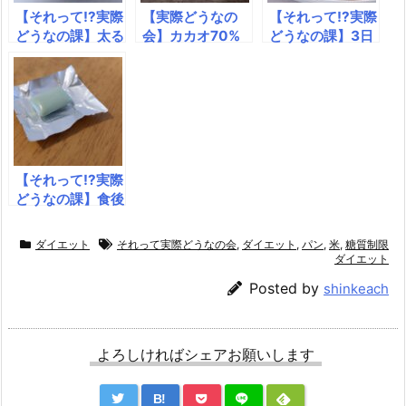
【それって!?実際
【実際どうなの
【それって!?実際
どうなの課】太る
会】カカオ70%
どうなの課】3日
原因はお米なの
以上のチョコレー
間ずっと焼き鳥を
か!? 2023年12
トをひと口食べる
食べ続けたら体重
月13日放送
だけで太らない!?
はどうなるのか？
2024年6月3
2022年6月15
日放送
日放送
【それって!?実際
どうなの課】食後
ガムを噛んだ方が
痩せるのか？ 2
ダイエット
それって実際どうなの会
,
ダイエット
,
パン
,
米
,
糖質制限
023年6月28日
ダイエット
放送
Posted by
shinkeach
よろしければシェアお願いします
B!