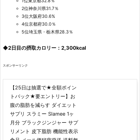
1位東京都32.8％
2位神奈川県31.7％
3位大阪府30.6%
4位京都府30.0％
5位埼玉県・栃木県28.3％
◆2日目の摂取カロリー：2,300kcal
スポンサーリンク
【25日は抽選で★全額ポイン
トバック★要エントリー】お
腹の脂肪を減らす ダイエット
サプリ スラミー Slamee 1ヶ
月分 ブラックジンジャー サプ
リメント 皮下脂肪 機能性表示
食品 メール便秘密発送 送料無