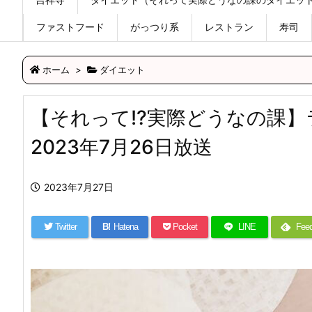
ファストフード
がっつり系
レストラン
寿司
ホーム
>
ダイエット
【それって!?実際どうなの課
2023年7月26日放送
2023年7月27日
Twitter
B!
Hatena
Pocket
LINE
Feed