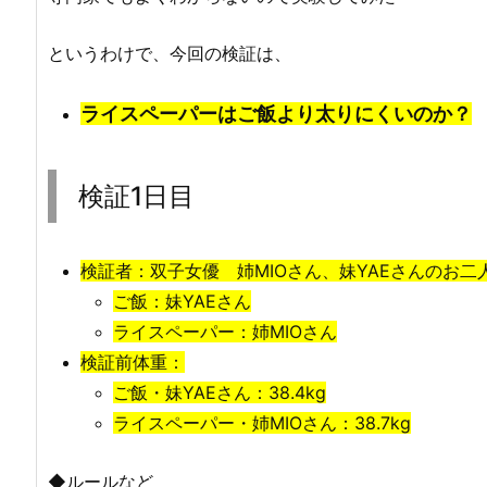
というわけで、今回の検証は、
ライスペーパーはご飯より太りにくいのか？
検証1日目
検証者：双子女優 姉MIOさん、妹YAEさんのお二
ご飯：妹YAEさん
ライスペーパー：姉MIOさん
検証前体重：
ご飯・
妹YAEさん
：38.4kg
ライスペーパー・姉MIOさん
：38.7kg
◆ルールなど