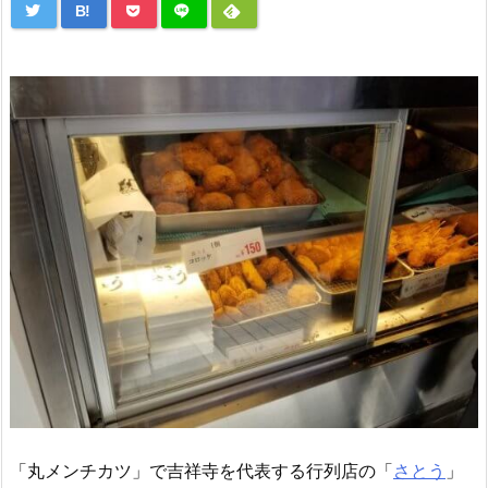
B!
「丸メンチカツ」で吉祥寺を代表する行列店の「
さとう
」