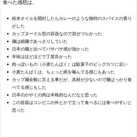
食べた感想は、
粉末オイルを開封したらカレーのような独特のスパイスの香り
がした
カップヌードル型の容器なので混ぜづらかった
麺は細麺であっさりしていた
日本の麺と比べてパサパサ感が強かった
辛味はほどほどで丁度良かった
肉っぽいもの（小麦たんぱく）は駄菓子のビッグカツに近い
小麦たんぱくは、ちょっと紙を噛んでる感じもあった
カップ麺全般に言える事だが、具材が少ないので麺ばっかり食
べてる感じもした
日本のかやくの肉は本格的なんだなと思った
この容器はコンビニの外とかで立って食べるには食べやすいと
思った