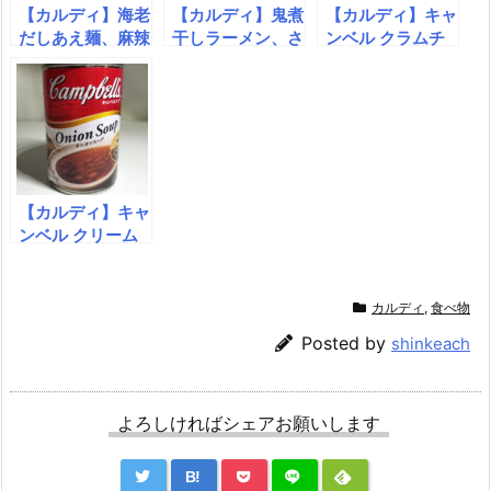
【カルディ】海老
【カルディ】鬼煮
【カルディ】キャ
だしあえ麺、麻辣
干しラーメン、さ
ンベル クラムチ
火鍋風ラーメン
ばの水煮
ャウダー、デリッ
チオ パルメザン
チーズ
【カルディ】キャ
ンベル クリーム
マッシュルーム、
キャンベル オニ
オンスープ
カルディ
,
食べ物
Posted by
shinkeach
よろしければシェアお願いします
B!