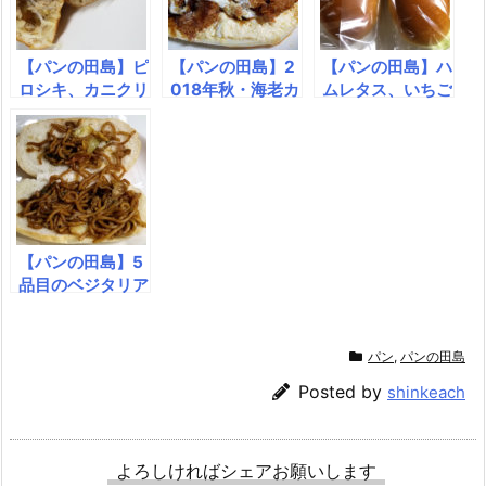
【パンの田島】ピ
【パンの田島】2
【パンの田島】ハ
ロシキ、カニクリ
018年秋・海老カ
ムレタス、いちご
ーム
ツたまご、とろけ
ジャムマーガリン
るチーズのミート
ソース
【パンの田島】5
品目のベジタリア
ン、やきそば
パン
,
パンの田島
Posted by
shinkeach
よろしければシェアお願いします