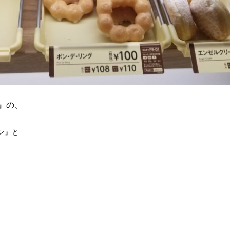
』の、
ン』と