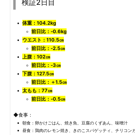
検証2日目
体重：104.2kg
前日比：‐0.6kg
ウエスト：110.5㎝
前日比：‐2.5㎝
上腹：102㎝
前日比：‐3㎝
下腹：127.5㎝
前日比：＋1.5㎝
太もも：77㎝
前日比：‐0.5㎝
◆食事：
朝食：卵かけごはん、焼き魚、豆腐のくずあん、味噌汁
昼食：鶏肉のレモン焼き、きのこスパゲッティ、チリコン