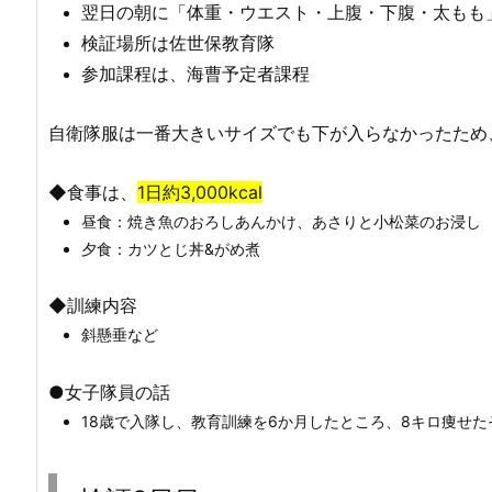
翌日の朝に「体重・ウエスト・上腹・下腹・太もも
検証場所は佐世保教育隊
参加課程は、海曹予定者課程
自衛隊服は一番大きいサイズでも下が入らなかったため
◆食事は、
1日約3,000kcal
昼食：焼き魚のおろしあんかけ、あさりと小松菜のお浸し
夕食：カツとじ丼&がめ煮
◆訓練内容
斜懸垂など
●女子隊員の話
18歳で入隊し、教育訓練を6か月したところ、8キロ痩せた