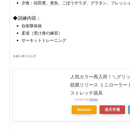
夕食：信田煮、煮魚、ごぼうサラダ、グラタン、フレッシ
◆訓練内容：
自衛隊体操
柔道（受け身の練習）
サーキットトレーニング
スポンサーリンク
人気カラー再入荷！＼グリッド
筋膜リリース ミニローラー 
ストレッチ器具
created by
Rinker
Amazon
楽天市場