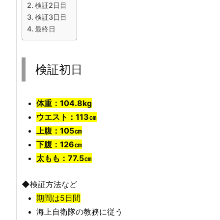
検証2日目
検証3日目
最終日
検証初日
体重：104.8kg
ウエスト：113㎝
上腹：105㎝
下腹：126㎝
太もも：77.5㎝
◆検証方法など
期間は5日間
海上自衛隊の教務に従う